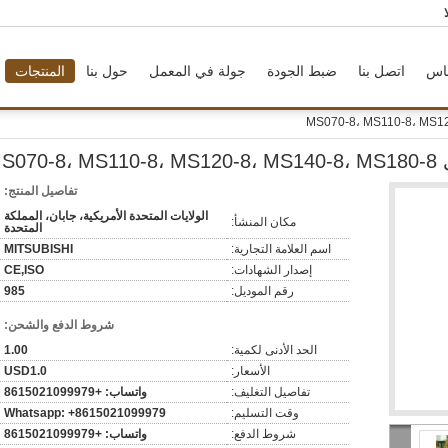
اس
اتصل بنا
ضبط الجودة
جولة في المعمل
حول بنا
المنتجات
MS0
تفاصيل المنتج:
الولايات المتحدة الأمريكية، جابان، المملكة
مكان المنشأ:
المتحدة
اسم العلامة التجارية:
MITSUBISHI
إصدار الشهادات:
CE,ISO
رقم الموديل:
985
شروط الدفع والشحن:
الحد الأدنى لكمية:
1.00
الأسعار:
USD1.0
تفاصيل التغليف:
واتساب: +8615021099979
وقت التسليم:
Whatsapp: +8615021099979
شروط الدفع:
واتساب: +8615021099979