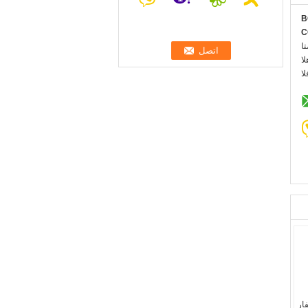
B
C
:
::
:
فار