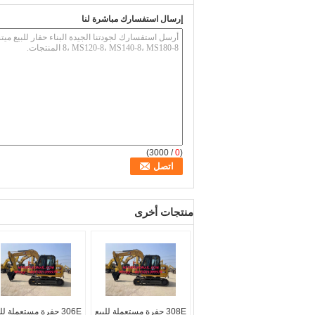
إرسال استفسارك مباشرة لنا
/ 3000)
0
(
منتجات أخرى
308E حفرة مستعملة للبيع
306E حفرة مستعملة لل