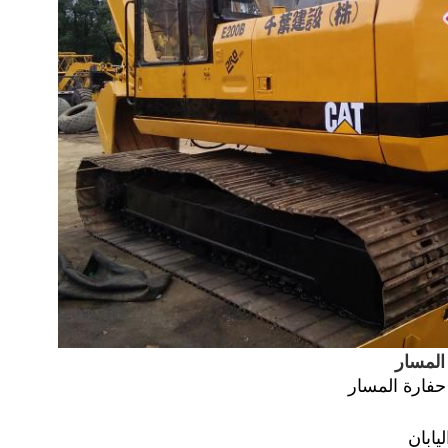
المسار
يابان