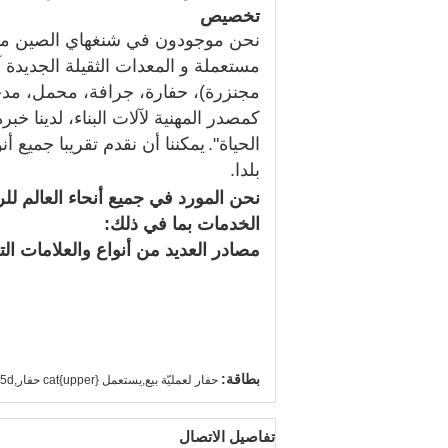
تخصيص
نحن موجودون في شنغهاي الصين مستورد / مصدر أنشئ
مستعملة و المعدات الثقيلة الجديدة آل
مجنزرة)، حفارة، جرافة، محمل، مدحلة
كمصدر المهنية لآلات البناء، لدينا خبر
الحياة".
يمكننا أن نقدم تقريبا جميع أنوا
بلدا.
نحن المورد في جميع أنحاء العالم للر
الخدمات بما في ذلك:
مصادر العديد من أنواع والعلامات ال
www.cnteyee.com
www.bulldozercat.com
www.wheelloadercat.com
www.machineryafrican.com
بطاقة:
حفار لعمليّة بيع,يستعمل {upper}cat حفار,345d زنجير حفار
تفاصيل الاتصال