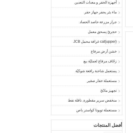
أجهزة الحفر و معدات التعدين
ماء بئر يحفر جهاز حفر
جرار مزرعة حاصد الحصاد
حجريّ يسحق معمل
{upper}cat غرافة محمل JCB
خشن أرض مرفاع
زحّاف مرفاع لعمليّة بيع
يستعمل شاحنة رافعة شوكيّة
مستعملة حفار صغير
تجهيز مادّيّ
منخفض سرير مقطورة, ناقلة نفط
مستعملة تويوتا كواستر باص
أفضل المنتجات