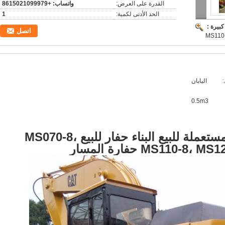
القدرة على العرض:
واتساب: +8615021099979
الحد الأدنى لكمية:
1
بيرة :
اتصل
MS110-
اليابان
0.5m3
المستعملة حفارة كاتربيلر مستعملة للبيع البناء حفار للبيع MS070-8،
MS110 حفارة المسار