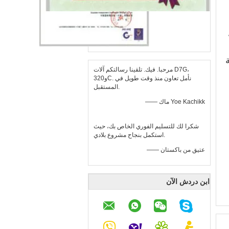
مرحبا. فيك. تلقينا رسالتكم آلات D7G،
و320C. نأمل تعاون منذ وقت طويل في
المستقبل.
—— ماك Yoe Kachikk
شكرا لك للتسليم الفوري الخاص بك، حيث
استكمل بنجاح مشروع بلادي.
—— عتيق من باكستان
ابن دردش الآن