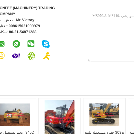
ONFEE (MACHINERY) TRADING
OMPANY
Mr. Victory
اتصل شخص
008615021099979
الهاتف 
86-21-54871288
الفاكس
بيع
303E حفرة مستعملة للبيع
345D زنجير يستعمل ح