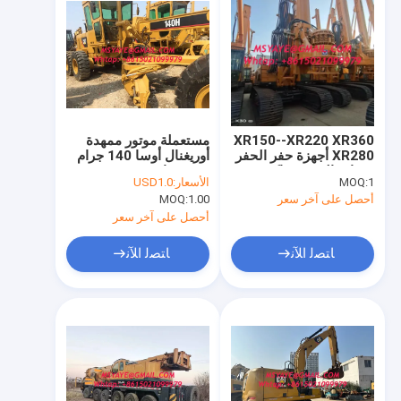
XR150--XR220 XR360
مستعملة موتور ممهدة
XR280 أجهزة حفر الحفر
أوريغنال أوسا 140 جرام
معدات التعدين ماكس
140 جرام 140 h 140
1
MOQ:
الأسعار:
USD1.0
قطر الحفر 50 متر
كيلو 140 متر كاتربيلر
أحصل على آخر سعر
1.00
MOQ:
أمريكا الصف الثاني
الممهدة للبيع
أحصل على آخر سعر
ﺎﺘﺼﻟ ﺍﻶﻧ
ﺎﺘﺼﻟ ﺍﻶﻧ