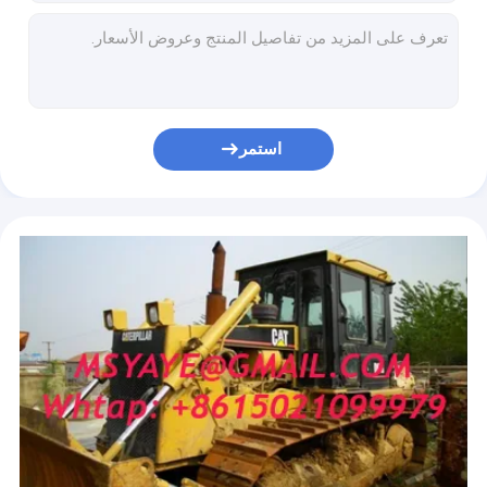
يستعمل شاحنة رافعة شوكيّة
D5M-LGP يستعمل جرّار تسوية زنجير إفريقيا dozer 1998
2014 سنة 3589 ساعة 3306 المحرك D6D تستخدم جرافة كاتربيلر البلدوزر للبيع مومباسا
مستعملة حفار صغير
استعمل D6D, D6H, D6G, D6R, D6N, D6T زنجير dozer لعمليّة بيع
استعمل D7G, D7H, D7R, D7N, D7F زنجير زحّاف جرّار تسوية يبيع
تجهيز مادّيّ
زنجير جرّار تسوية لعمليّة بيع D8R, D8L, D8N, D8K, D8H, D8T
استمر
منخفض سرير مقطورة, ناقلة نفط
يستعمل زنجير dozer D10N جرّار تسوية usa
استعمل D6D, D6H, D6G, D6R, D6N, D6T زنجير dozer لعمليّة بيع
مستعملة تويوتا كواستر باص
980G استعمل زنجير عجل محمل محمل كبير لعمليّة بيع مصر المغرب أوغندا
966G يستعمل زنجير عجل محمل إريتريا ناميبيا زامبيا
second-hand 966F يستعمل زنجير عجل محمل خزف صينيّ