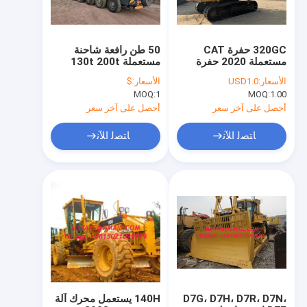
320GC حفرة CAT
50 طن رافعة شاحنة
مستعملة 2020 حفرة
مستعملة 130t 200t
مصغرة مستخدمة معدات
220t XCMG رافعة
الأسعار:
USD1.0
الأسعار:
$
البناء حفرة اليرقة
متنقلة مستعملة رافعة
MOQ:
1
MOQ:
1.00
شاحنة ساني
أحصل على آخر سعر
أحصل على آخر سعر
ﺎﺘﺼﻟ ﺍﻶﻧ
ﺎﺘﺼﻟ ﺍﻶﻧ
مسكن
منتجات
معلومات عنا
D7G، D7H، D7R، D7N،
140H يستعمل محرك آلة