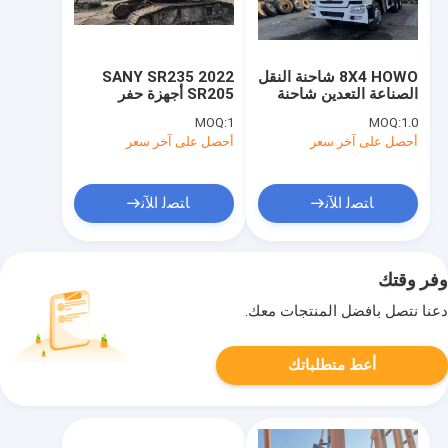
8X4 HOWO شاحنة النقل
2022 SANY SR235
الصناعة التعدين شاحنة
SR205 أجهزة حفر
القمامة
التعدين معدات حفر الدوار
MOQ:
1
MOQ:
1.0
الصين
أحصل على آخر سعر
أحصل على آخر سعر
ﺎﺘﺼﻟ ﺍﻶﻧ
ﺎﺘﺼﻟ ﺍﻶﻧ
وفر وقتك
دعنا نتصل بأفضل المنتجات معك.
أعط متطلباتك