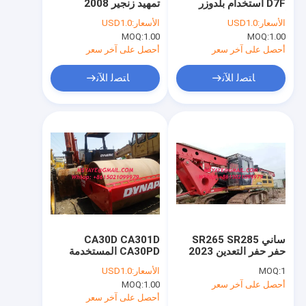
D7F استخدام بلدوزر
تمهيد زنجير 2008
جولة في المعمل
كاتربيلر للبيع بيع البلدوزر
الأسعار:
USD1.0
الأسعار:
USD1.0
الزاحف
MOQ:
1.00
MOQ:
1.00
مراقبة الجودة
أحصل على آخر سعر
أحصل على آخر سعر
اتصل بنا
ﺎﺘﺼﻟ ﺍﻶﻧ
ﺎﺘﺼﻟ ﺍﻶﻧ
اطلب اقتباس
بلدوزر مستعمل
تستخدم الجرافة
يستعمل محرك آلة تمهيد
ساني SR265 SR285
CA30D CA301D
حفر حفر التعدين 2023
CA30PD المستخدمة
يستعمل حفار لعمليّة بيع
الصين معدات الحفر
DYNAPAC الضاغطة
1
MOQ:
الأسعار:
USD1.0
طريقة الحفر
مدحلة للبيع بوتسوانا
يستعمل شاحنة مرفاع
أحصل على آخر سعر
1.00
MOQ:
السنغال سوازيلاند غينيا
بيساو
أحصل على آخر سعر