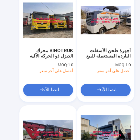
أجهزة طحن الأسفلت
SINOTRUK محرك
الباردة المستعملة للبيع
الديزل ذو الحركة الآلية
W130H W1000 W1300
HOWO شاحنات شاحنة
MOQ:
1.0
MOQ:
1.0
قمامة للمشاريع الكبيرة
أحصل على آخر سعر
أحصل على آخر سعر
ﺎﺘﺼﻟ ﺍﻶﻧ
ﺎﺘﺼﻟ ﺍﻶﻧ