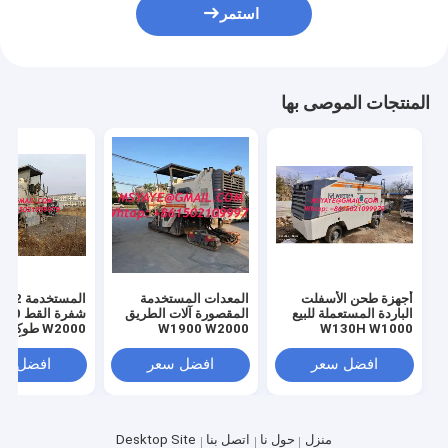
استمر
المنتجات الموصى بها
أجهزة طحن الأسفلت
المعدات المستخدمة
المس
الباردة المستعملة للبيع
المقصورة آلات الطريق
شفرة الق
W130H W1000
W1900 W2000
W2000 طوك
W1300
wirtgen المعدات
تصنيف مع / أدوا
المستخدمة آلة الطحن
آلة طحن بارد
افضل سعر
افضل سعر
افضل سع
المستخدمة
منزل
حول نا
اتصل بنا
Desktop Site