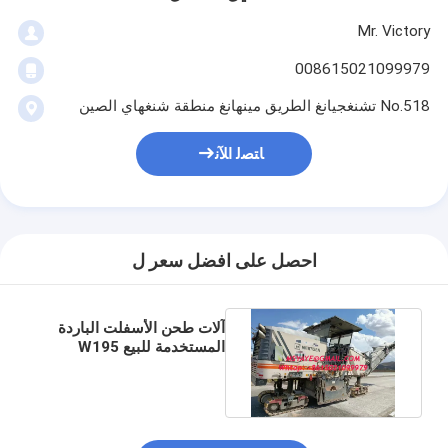
Mr. Victory
008615021099979
No.518 تشنغجيانغ الطريق مينهانغ منطقة شنغهاي الصين
ﺎﺘﺼﻟ ﺍﻶﻧ
احصل على افضل سعر ل
آلات طحن الأسفلت الباردة
المستخدمة للبيع W195
W205 Wirtgen WIRTGEN