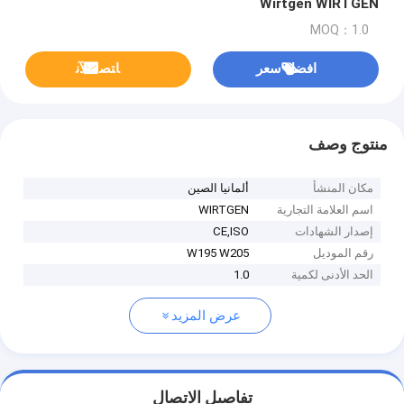
Wirtgen WIRTGEN
MOQ：1.0
افضل سعر
ﺎﺘﺼﻟ ﺍﻶﻧ
منتوج وصف
مكان المنشأ
ألمانيا الصين
اسم العلامة التجارية
WIRTGEN
إصدار الشهادات
CE,ISO
رقم الموديل
W195 W205
الحد الأدنى لكمية
1.0
عرض المزيد
تفاصيل الاتصال