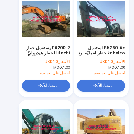
SK250-6e استعمل
EX200-2 يستعمل حفار
kobelco حفار لعمليّة بيع
Hitachi حفار هيدروليّ
يحفر machin
ex200-6
الأسعار:
USD1.0
الأسعار:
USD1.0
MOQ:
1.00
MOQ:
1.00
أحصل على آخر سعر
أحصل على آخر سعر
ﺎﺘﺼﻟ ﺍﻶﻧ
ﺎﺘﺼﻟ ﺍﻶﻧ
مسكن
منتجات
معلومات عنا