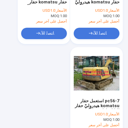
حفار komatsu هيدروليّ
حفار komatsu حفار
آلات الطرق المستعملة
حفار اليابان لطم معدّ آليّ
هيدروليّ اليابان يحفر آلة
الأسعار:
USD1.0
الأسعار:
USD1.0
1.00
MOQ:
طريق بكرة دكاك
1.00
MOQ:
أحصل على آخر سعر
أحصل على آخر سعر
تخليص شاحنة لعمليّة بيع
ﺎﺘﺼﻟ ﺍﻶﻧ
ﺎﺘﺼﻟ ﺍﻶﻧ
أجهزة الحفر و معدات التعدين
ماء بئر يحفر جهاز حفر
جرار مزرعة حاصد الحصاد
حجريّ يسحق معمل
{upper}cat غرافة محمل JCB
pc56-7 استعمل حفار
خشن أرض مرفاع
komatsu هيدروليّ حفار
اليابان لطم معدّ آليّ
الأسعار:
USD1.0
زحّاف مرفاع لعمليّة بيع
MOQ:
1.00
أحصل على آخر سعر