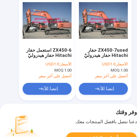
ZX450-7used حفار
ZX450-6 استعمل حفار
Hitachi حفار هيدروليّ
Hitachi حفار هيدروليّ
2008 خراساو باراغواي
2010 فنزويلا أورغواي
الأسعار:
USD1.0
الأسعار:
USD1.0
بيرو سورينام
إكوادور
MOQ:
1.00
MOQ:
1.00
أحصل على آخر سعر
أحصل على آخر سعر
ﺎﺘﺼﻟ ﺍﻶﻧ
ﺎﺘﺼﻟ ﺍﻶﻧ
وفر وقتك
دعنا نتصل بأفضل المنتجات معك.