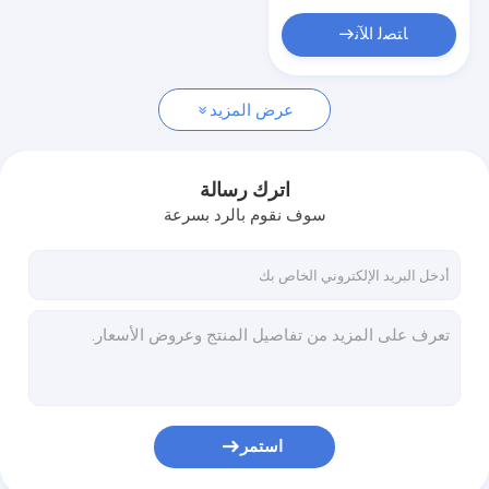
يستعمل شاحنة رافعة شوكيّة
ﺎﺘﺼﻟ ﺍﻶﻧ
مستعملة حفار صغير
تجهيز مادّيّ
عرض المزيد
منخفض سرير مقطورة, ناقلة نفط
اترك رسالة
مستعملة تويوتا كواستر باص
سوف نقوم بالرد بسرعة
استمر