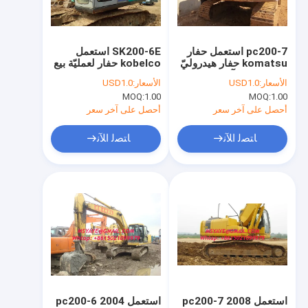
جولة في المعمل
مراقبة الجودة
pc200-7 استعمل حفار
SK200-6E استعمل
komatsu حفار هيدروليّ
kobelco حفار لعمليّة بيع
اتصل بنا
اليابان يحفر آلة 2008
قبرص الدانمارك مملكة
الأسعار:
USD1.0
الأسعار:
USD1.0
المتحدة ألمانيا فرنسا
MOQ:
1.00
MOQ:
1.00
اطلب اقتباس
أحصل على آخر سعر
أحصل على آخر سعر
ﺎﺘﺼﻟ ﺍﻶﻧ
ﺎﺘﺼﻟ ﺍﻶﻧ
بلدوزر مستعمل
تستخدم الجرافة
يستعمل محرك آلة تمهيد
يستعمل حفار لعمليّة بيع
يستعمل شاحنة مرفاع
استعمل pc200-7 2008
استعمل pc200-6 2004