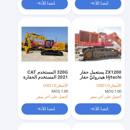
ﺎﺘﺼﻟ ﺍﻶﻧ
ﺎﺘﺼﻟ ﺍﻶﻧ
ZX1200 يستعمل حفار
320G المستخدم CAT
Hitachi هيدروليّ حفار
2021 المستخدم الحفارة
2010 أروبه باهاماس
المصغرة معدات البناء
الأسعار:
USD1.0
الأسعار:
USD1.0
بربادوس
330GC المستخدمة
MOQ:
1.00
MOQ:
1.00
{capit}cayman g
kubota الحفارة
المصغرة
أحصل على آخر سعر
أحصل على آخر سعر
ﺎﺘﺼﻟ ﺍﻶﻧ
ﺎﺘﺼﻟ ﺍﻶﻧ